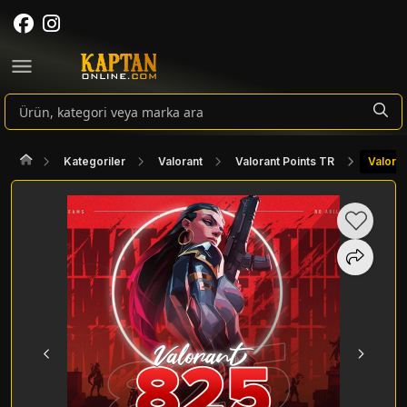
Kategoriler
Valorant
Valorant Points TR
Valora