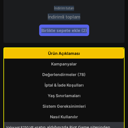
İndirim tutarı
İndirimli toplam
Birlikte sepete ekle (2)
Ürün Açıklaması
Kampanyalar
Değerlendirmeler (78)
İptal & İade Koşulları
Yaş Sınırlamaları
Sistem Gereksinimleri
Nasıl Kullanılır
satın aldığınızda Riot Game sitesinden
Valorant 8250 VP a