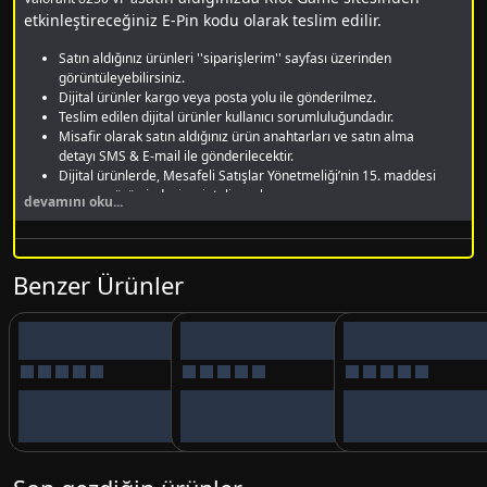
etkinleştireceğiniz E-Pin kodu olarak teslim edilir.
Satın aldığınız ürünleri ''siparişlerim'' sayfası üzerinden
görüntüleyebilirsiniz.
Dijital ürünler kargo veya posta yolu ile gönderilmez.
Teslim edilen dijital ürünler kullanıcı sorumluluğundadır.
Misafir olarak satın aldığınız ürün anahtarları ve satın alma
detayı SMS & E-mail ile gönderilecektir.
Dijital ürünlerde, Mesafeli Satışlar Yönetmeliği’nin 15. maddesi
uyarınca ürün iadesi ve iptali yapılamaz.
devamını oku...
Valorant Nedir?
Valorant, Riot Games tarafından geliştirilen ücretsiz bir
Benzer Ürünler
FPS
(First Person Shooter)
oyundur. Oyuncular, farklı
karakterlere sahip ajanları seçerek, takım halinde karşı
takımı yenmeye çalışırlar. Oyun, stratejik yetenekler,
taktiksel oynanış ve keskin refleksler gerektiren bir oyundur.
Valorant VP Nedir, Ne İşe Yarar?
Valorant VP (Valorant Points), oyuncuların oyun içi
mağazadan karakter, silah, kozmetik eşya ve Battle Pass gibi