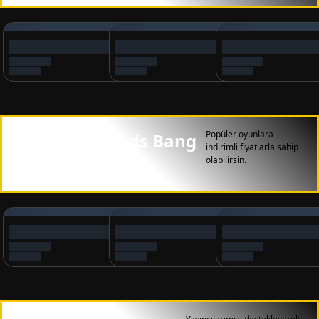
Popüler oyunlara
Mobile Legends Bang
indirimli fiyatlarla sahip
olabilirsin.
Bang