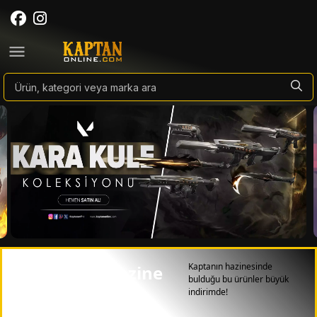
Kaptanın hazinesinde
Kaptan ile Hazine
bulduğu bu ürünler büyük
indirimde!
Avı