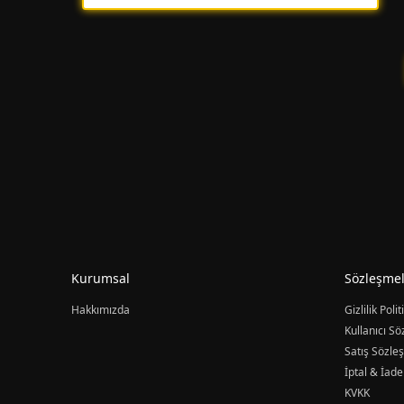
Bu kategori, oyuncuların oyun deneyimini
zenginleştirmek ve karakterlerini güçlendirmek
için kullanabilecekleri çeşitli seçenekler sunar.
Metin2 Ejder Parası, kaptanonline.com'da
sunulan geniş yelpazedeki ürünler arasında öne
çıkan biridir.
Oyuncular, bu kategoride bulunan ürünleri
kullanarak karakterlerini geliştirebilir, oyun içi
Kurumsal
Sözleşmel
eşyalar satın alabilir ve oyun deneyimlerini daha
keyifli hale getirebilirler.
Hakkımızda
Gizlilik Polit
Kullanıcı S
Satış Sözle
İptal & İade
KVKK