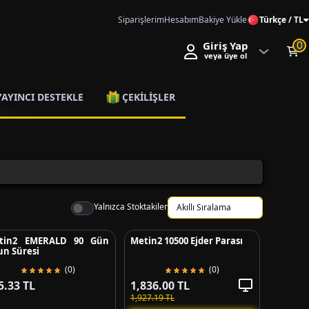
Siparişlerim
Hesabım
Bakiye Yükle
Türkçe / TL
Giriş Yap
0
veya üye ol
YAYINCI DESTEKLE
ÇEKİLİŞLER
Yalnızca Stoktakiler
tin2 EMERALD 90 Gün
Metin2 10500 Ejder Parası
un Süresi
(0)
(0)
5.33 TL
1,836.00 TL
1,927.19 TL