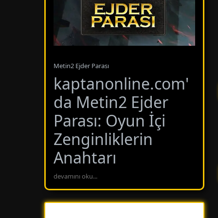
Metin2 Ejder Parası
kaptanonline.com'
da Metin2 Ejder
Parası: Oyun İçi
Zenginliklerin
Anahtarı
devamını oku...
kaptanonline.com'da bulunan Metin2 Ejder
Parası kategorisi, oyunculara oyun içi
zenginliklere erişim sağlayan önemli bir araçtır.
Metin2 Ejder Parası