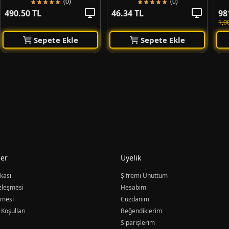
(0)
(0)
490.50 TL
46.34 TL
98
1,0
Sepete Ekle
Sepete Ekle
er
Üyelik
ikası
Şifremi Unuttum
özleşmesi
Hesabım
şmesi
Cüzdanım
 Koşulları
Beğendiklerim
Siparişlerim