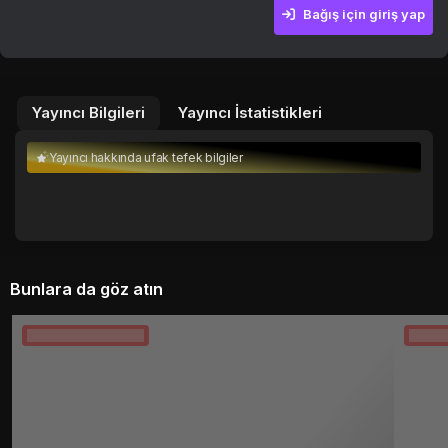
Bağış için giriş yap
5 TL
10 TL
25 TL
50 TL
75 TL
100
Yayıncı Bilgileri
Yayıncı İstatistikleri
Yayıncı hakkında ufak tefek bilgiler
Bunlara da göz atın