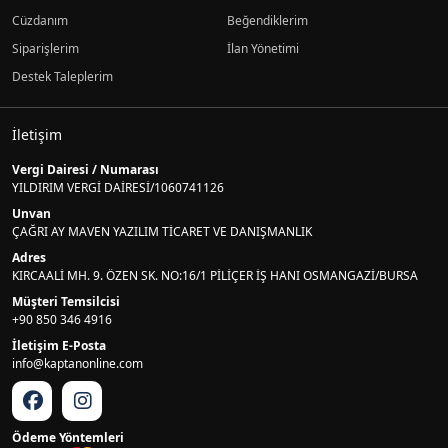
Cüzdanım
Beğendiklerim
Siparişlerim
İlan Yönetimi
Destek Taleplerim
İletişim
Vergi Dairesi / Numarası
YILDIRIM VERGİ DAİRESİ/1060741126
Unvan
ÇAĞRI AY MAVEN YAZILIM TİCARET VE DANIŞMANLIK
Adres
KIRCAALİ MH. 9. ÖZEN SK. NO:16/1 PİLİÇER İŞ HANI OSMANGAZİ/BURSA
Müşteri Temsilcisi
+90 850 346 4916
İletişim E-Posta
info@kaptanonline.com
Ödeme Yöntemleri