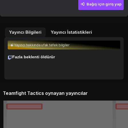
Bağış için giriş yap
5 TL
10 TL
25 TL
50 TL
75 TL
100
Yayıncı Bilgileri
Yayıncı İstatistikleri
Yayıncı hakkında ufak tefek bilgiler
Fazla beklenti öldürür
Teamfight Tactics oynayan yayıncılar