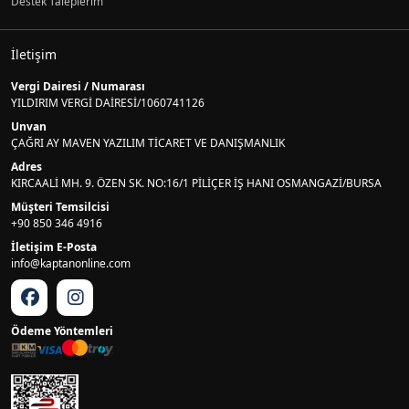
Destek Taleplerim
İletişim
Vergi Dairesi / Numarası
YILDIRIM VERGİ DAİRESİ/1060741126
Unvan
ÇAĞRI AY MAVEN YAZILIM TİCARET VE DANIŞMANLIK
Adres
KIRCAALİ MH. 9. ÖZEN SK. NO:16/1 PİLİÇER İŞ HANI OSMANGAZİ/BURSA
Müşteri Temsilcisi
+90 850 346 4916
İletişim E-Posta
info@kaptanonline.com
Ödeme Yöntemleri