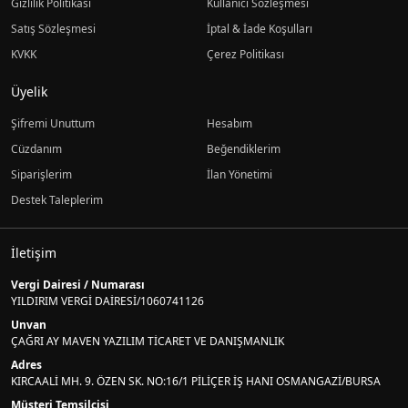
Gizlilik Politikası
Kullanıcı Sözleşmesi
Satış Sözleşmesi
İptal & İade Koşulları
KVKK
Çerez Politikası
Üyelik
Şifremi Unuttum
Hesabım
Cüzdanım
Beğendiklerim
Siparişlerim
İlan Yönetimi
Destek Taleplerim
İletişim
Vergi Dairesi / Numarası
YILDIRIM VERGİ DAİRESİ/1060741126
Unvan
ÇAĞRI AY MAVEN YAZILIM TİCARET VE DANIŞMANLIK
Adres
KIRCAALİ MH. 9. ÖZEN SK. NO:16/1 PİLİÇER İŞ HANI OSMANGAZİ/BURSA
Müşteri Temsilcisi