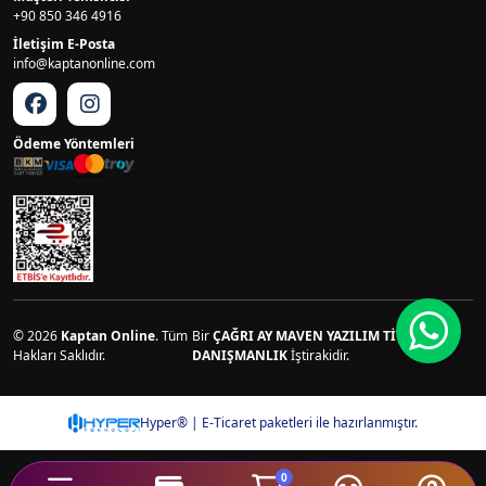
+90 850 346 4916
İletişim E-Posta
info@kaptanonline.com
Ödeme Yöntemleri
© 2026
Kaptan Online
. Tüm
Bir
ÇAĞRI AY MAVEN YAZILIM TİCARET VE
Hakları Saklıdır.
DANIŞMANLIK
İştirakidir.
Hyper® | E-Ticaret paketleri ile hazırlanmıştır.
0